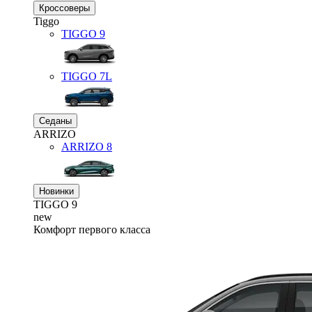
Кроссоверы
Tiggo
TIGGO
9
TIGGO
7L
Седаны
ARRIZO
ARRIZO 8
Новинки
TIGGO
9
new
Комфорт первого класса