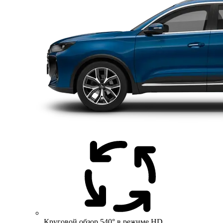
Круговой обзор 540° в режиме HD