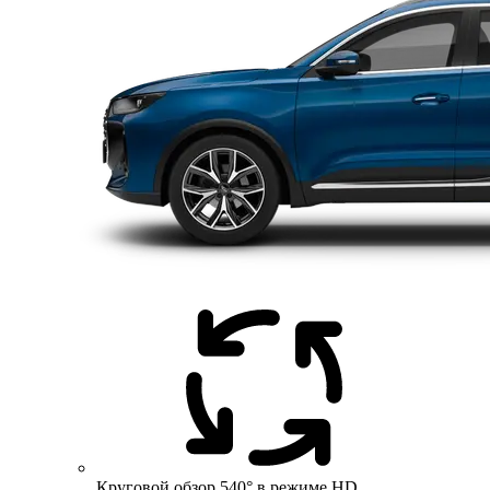
Круговой обзор 540° в режиме HD