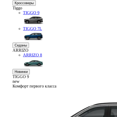
Кроссоверы
Tiggo
TIGGO
9
TIGGO
7L
Седаны
ARRIZO
ARRIZO 8
Новинки
TIGGO
9
new
Комфорт первого класса