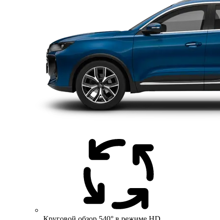
Круговой обзор 540° в режиме HD