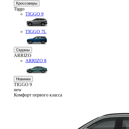
Кроссоверы
Tiggo
TIGGO
9
TIGGO
7L
Седаны
ARRIZO
ARRIZO 8
Новинки
TIGGO
9
new
Комфорт первого класса