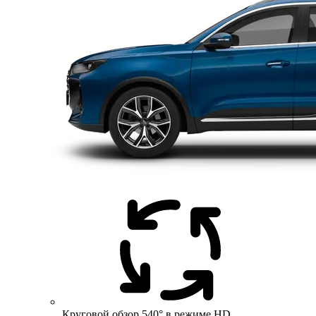
Круговой обзор 540° в режиме HD