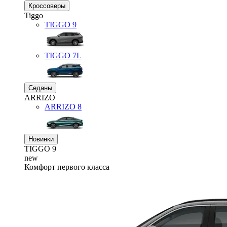
Кроссоверы
Tiggo
TIGGO
9
TIGGO
7L
Седаны
ARRIZO
ARRIZO 8
Новинки
TIGGO
9
new
Комфорт первого класса