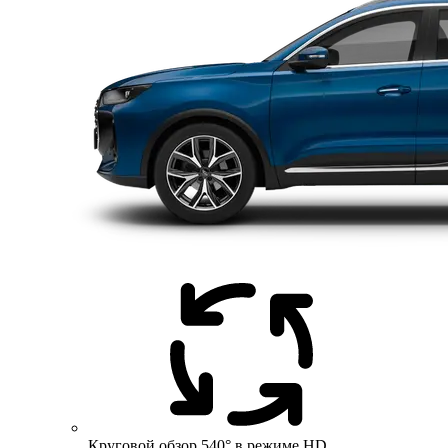
Круговой обзор 540° в режиме HD