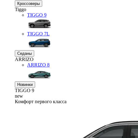
Кроссоверы
Tiggo
TIGGO
9
TIGGO
7L
Седаны
ARRIZO
ARRIZO 8
Новинки
TIGGO
9
new
Комфорт первого класса