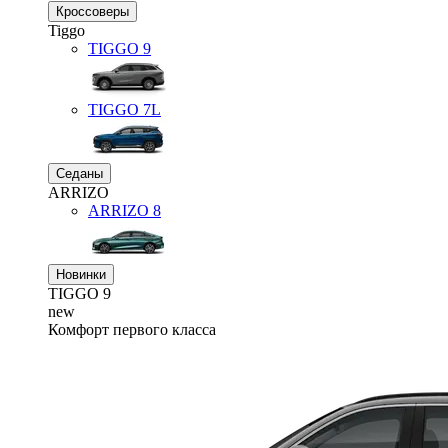
Кроссоверы
Tiggo
TIGGO
9
TIGGO
7L
Седаны
ARRIZO
ARRIZO 8
Новинки
TIGGO
9
new
Комфорт первого класса