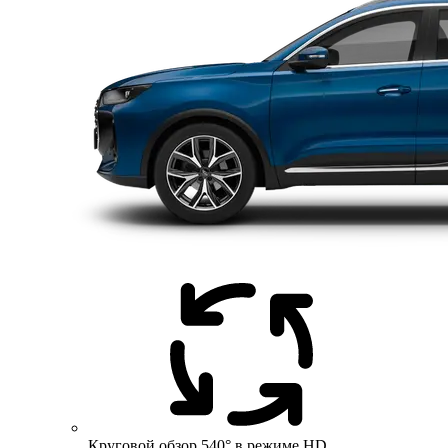
Круговой обзор 540° в режиме HD