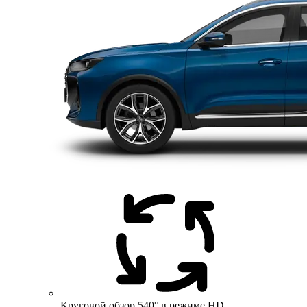
Круговой обзор 540° в режиме HD