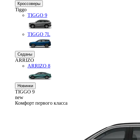
Кроссоверы
Tiggo
TIGGO
9
TIGGO
7L
Седаны
ARRIZO
ARRIZO 8
Новинки
TIGGO
9
new
Комфорт первого класса