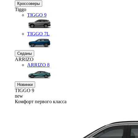
Кроссоверы
Tiggo
TIGGO
9
TIGGO
7L
Седаны
ARRIZO
ARRIZO 8
Новинки
TIGGO
9
new
Комфорт первого класса