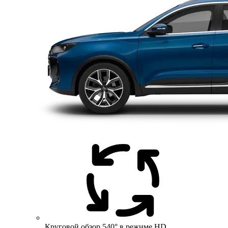
Круговой обзор 540° в режиме HD