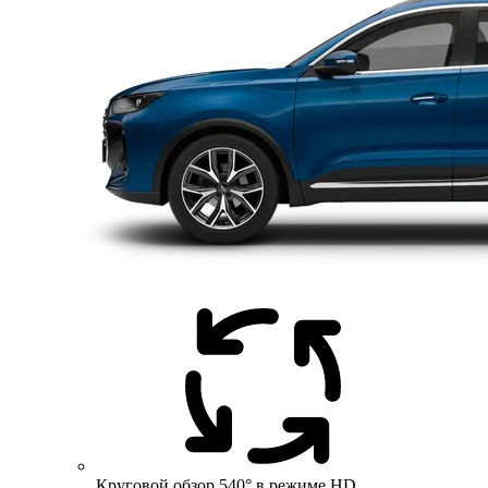
Круговой обзор 540° в режиме HD