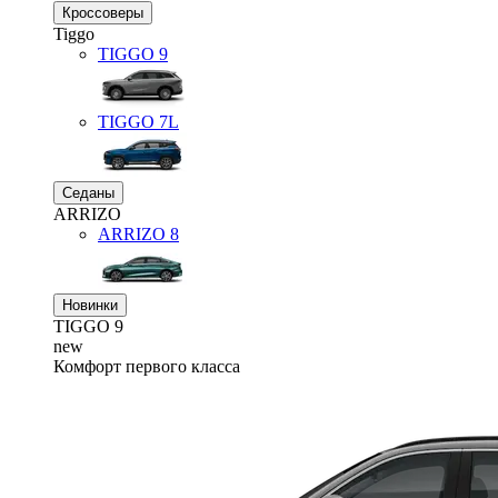
Кроссоверы
Tiggo
TIGGO
9
TIGGO
7L
Седаны
ARRIZO
ARRIZO 8
Новинки
TIGGO
9
new
Комфорт первого класса