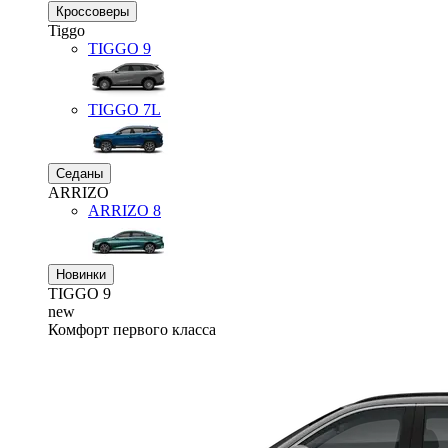
Кроссоверы
Tiggo
TIGGO
9
TIGGO
7L
Седаны
ARRIZO
ARRIZO 8
Новинки
TIGGO
9
new
Комфорт первого класса