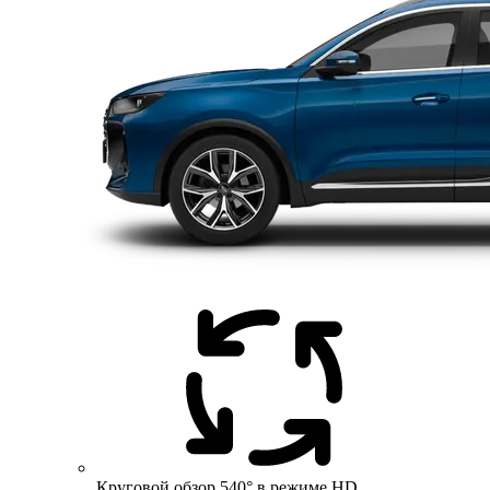
Круговой обзор 540° в режиме HD