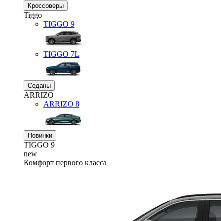
Кроссоверы
Tiggo
TIGGO
9
TIGGO
7L
Седаны
ARRIZO
ARRIZO 8
Новинки
TIGGO
9
new
Комфорт первого класса