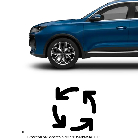
Круговой обзор 540° в режиме HD