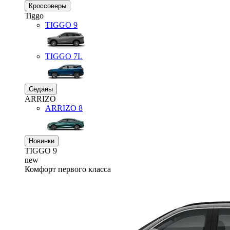
Кроссоверы
Tiggo
TIGGO
9
TIGGO
7L
Седаны
ARRIZO
ARRIZO 8
Новинки
TIGGO
9
new
Комфорт первого класса