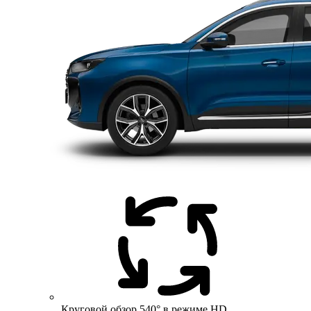
Круговой обзор 540° в режиме HD