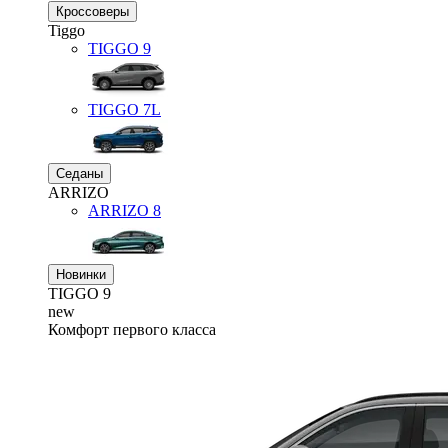
Кроссоверы
Tiggo
TIGGO
9
TIGGO
7L
Седаны
ARRIZO
ARRIZO 8
Новинки
TIGGO
9
new
Комфорт первого класса