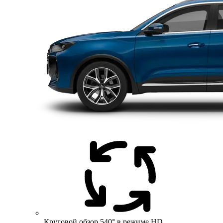
Круговой обзор 540° в режиме HD