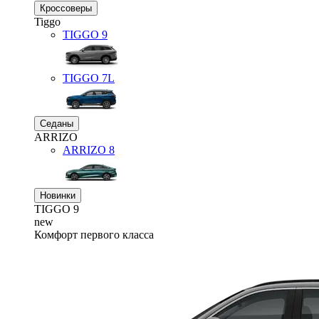
Кроссоверы
Tiggo
TIGGO
9
TIGGO
7L
Седаны
ARRIZO
ARRIZO 8
Новинки
TIGGO
9
new
Комфорт первого класса