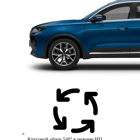
Круговой обзор 540° в режиме HD