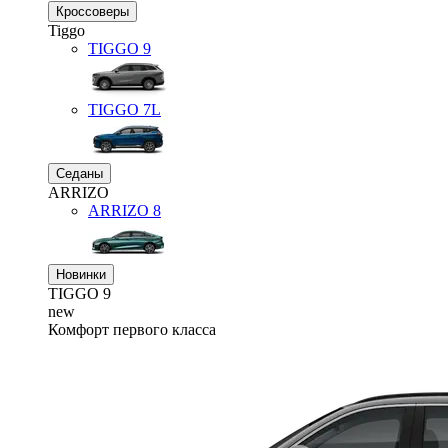
Кроссоверы
Tiggo
TIGGO
9
TIGGO
7L
Седаны
ARRIZO
ARRIZO 8
Новинки
TIGGO
9
new
Комфорт первого класса