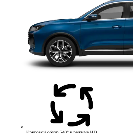
Круговой обзор 540° в режиме HD