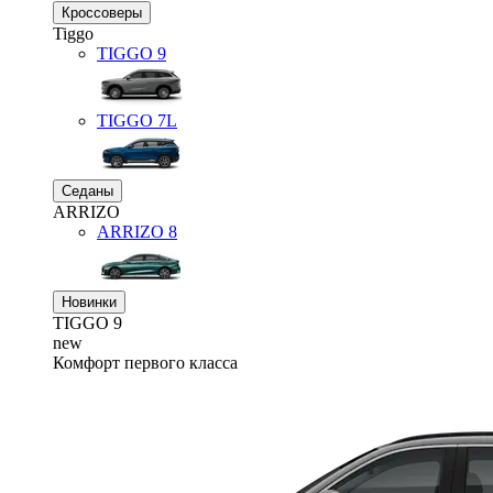
Кроссоверы
Tiggo
TIGGO
9
TIGGO
7L
Седаны
ARRIZO
ARRIZO 8
Новинки
TIGGO
9
new
Комфорт первого класса