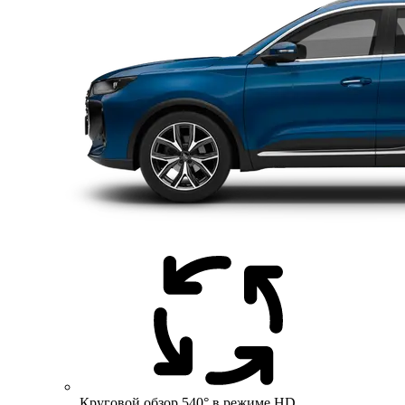
Круговой обзор 540° в режиме HD