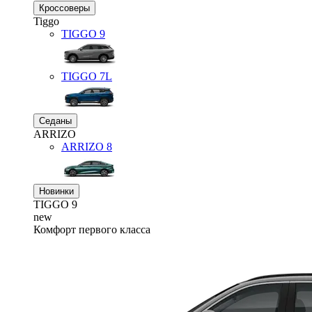
Кроссоверы
Tiggo
TIGGO
9
TIGGO
7L
Седаны
ARRIZO
ARRIZO 8
Новинки
TIGGO
9
new
Комфорт первого класса