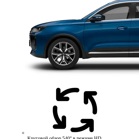
Круговой обзор 540° в режиме HD