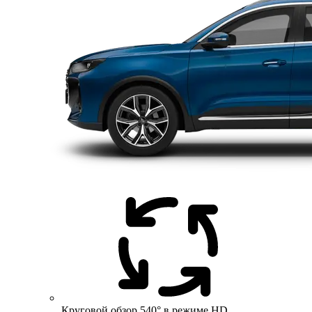
Круговой обзор 540° в режиме HD