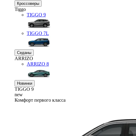
Кроссоверы
Tiggo
TIGGO
9
TIGGO
7L
Седаны
ARRIZO
ARRIZO 8
Новинки
TIGGO
9
new
Комфорт первого класса