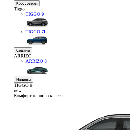
Кроссоверы
Tiggo
TIGGO
9
TIGGO
7L
Седаны
ARRIZO
ARRIZO 8
Новинки
TIGGO
9
new
Комфорт первого класса