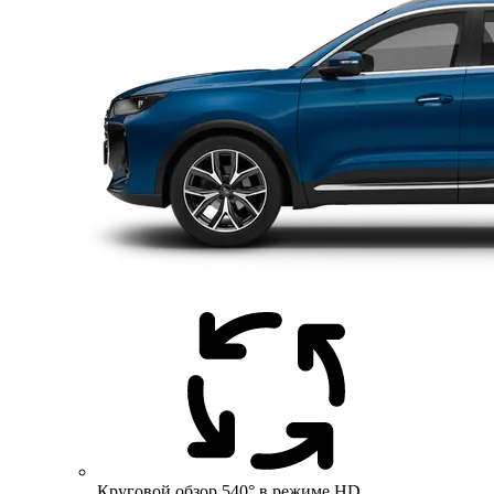
Круговой обзор 540° в режиме HD