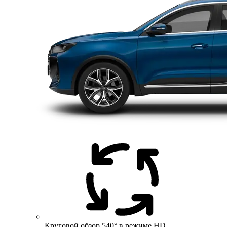
Круговой обзор 540° в режиме HD