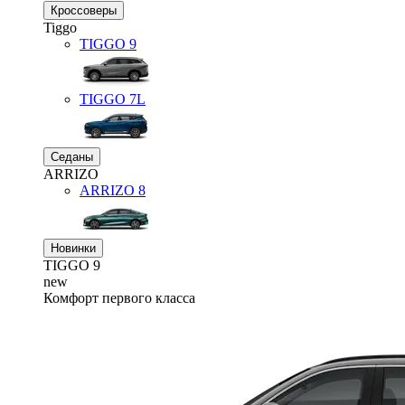
Кроссоверы
Tiggo
TIGGO
9
TIGGO
7L
Седаны
ARRIZO
ARRIZO 8
Новинки
TIGGO
9
new
Комфорт первого класса