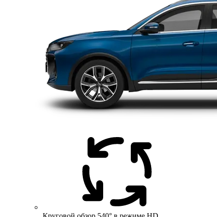
Круговой обзор 540° в режиме HD