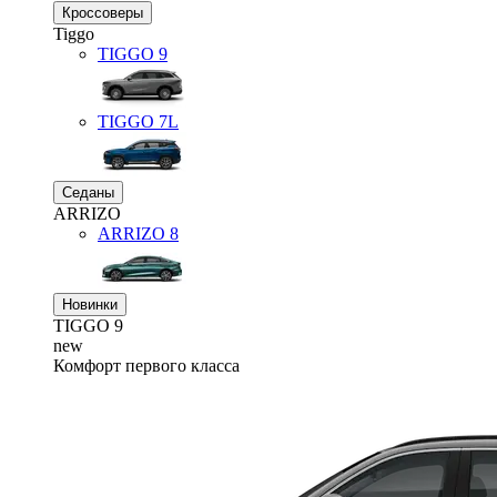
Кроссоверы
Tiggo
TIGGO
9
TIGGO
7L
Седаны
ARRIZO
ARRIZO 8
Новинки
TIGGO
9
new
Комфорт первого класса