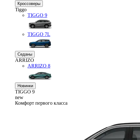
Кроссоверы
Tiggo
TIGGO
9
TIGGO
7L
Седаны
ARRIZO
ARRIZO 8
Новинки
TIGGO
9
new
Комфорт первого класса