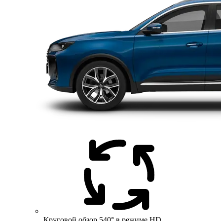
Круговой обзор 540° в режиме HD