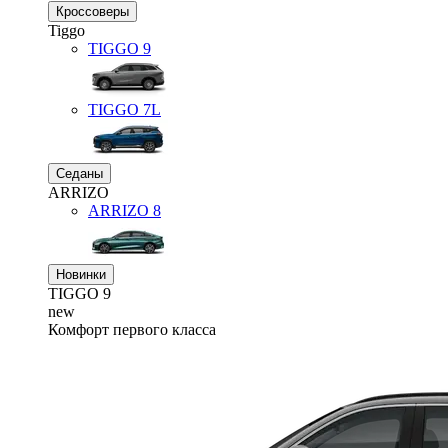
Кроссоверы
Tiggo
TIGGO
9
TIGGO
7L
Седаны
ARRIZO
ARRIZO 8
Новинки
TIGGO
9
new
Комфорт первого класса