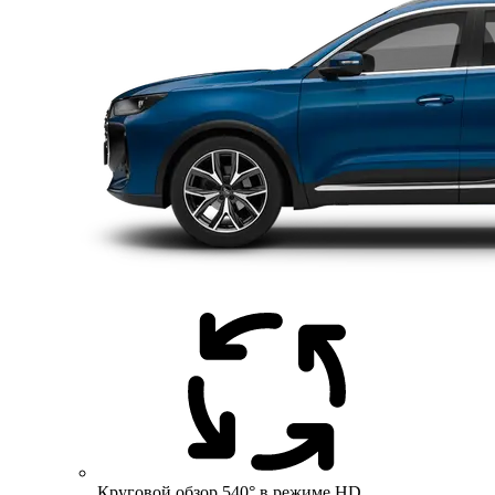
Круговой обзор 540° в режиме HD