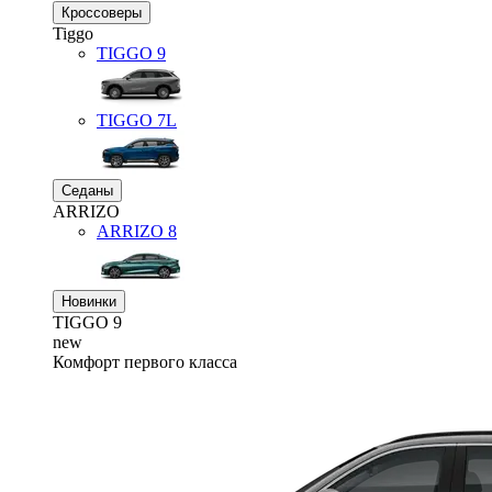
Кроссоверы
Tiggo
TIGGO
9
TIGGO
7L
Седаны
ARRIZO
ARRIZO 8
Новинки
TIGGO
9
new
Комфорт первого класса