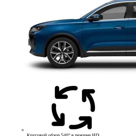
Круговой обзор 540° в режиме HD