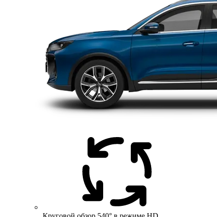
Круговой обзор 540° в режиме HD