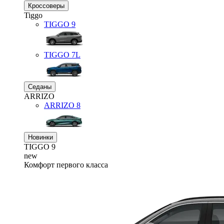
Кроссоверы
Tiggo
TIGGO
9
TIGGO
7L
Седаны
ARRIZO
ARRIZO 8
Новинки
TIGGO
9
new
Комфорт первого класса