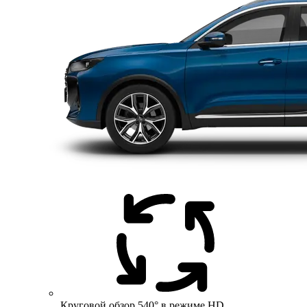
Круговой обзор 540° в режиме HD