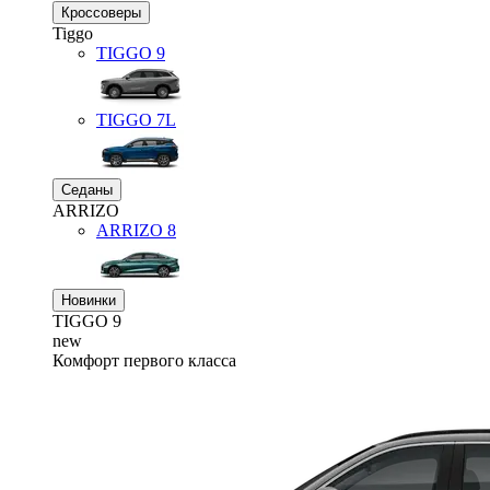
Кроссоверы
Tiggo
TIGGO
9
TIGGO
7L
Седаны
ARRIZO
ARRIZO 8
Новинки
TIGGO
9
new
Комфорт первого класса