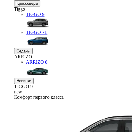
Кроссоверы
Tiggo
TIGGO
9
TIGGO
7L
Седаны
ARRIZO
ARRIZO 8
Новинки
TIGGO
9
new
Комфорт первого класса