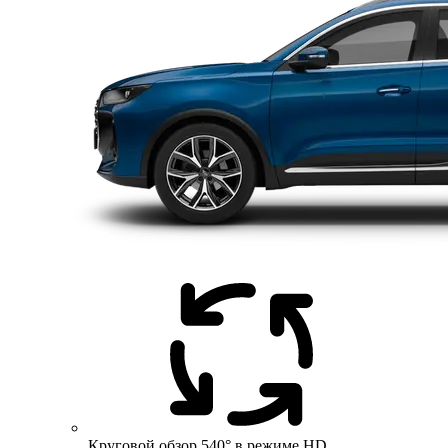
Круговой обзор 540° в режиме HD