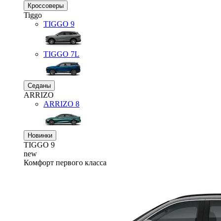
Кроссоверы
Tiggo
TIGGO
9
TIGGO
7L
Седаны
ARRIZO
ARRIZO 8
Новинки
TIGGO
9
new
Комфорт первого класса