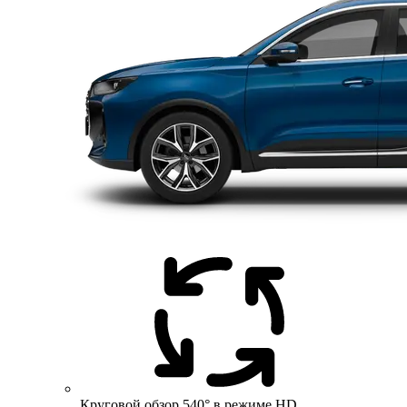
Круговой обзор 540° в режиме HD