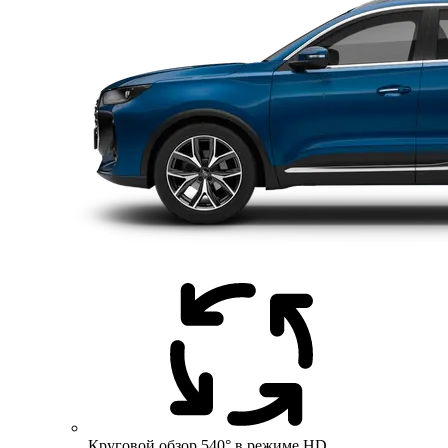
Круговой обзор 540° в режиме HD