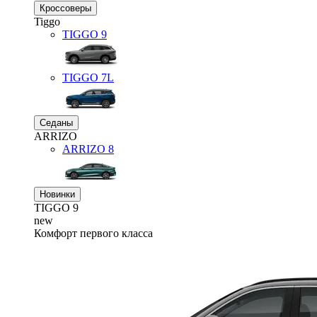
Кроссоверы
Tiggo
TIGGO
9
TIGGO
7L
Седаны
ARRIZO
ARRIZO 8
Новинки
TIGGO
9
new
Комфорт первого класса