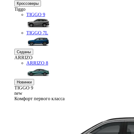
Кроссоверы
Tiggo
TIGGO
9
TIGGO
7L
Седаны
ARRIZO
ARRIZO 8
Новинки
TIGGO
9
new
Комфорт первого класса