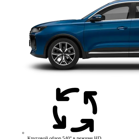
Круговой обзор 540° в режиме HD