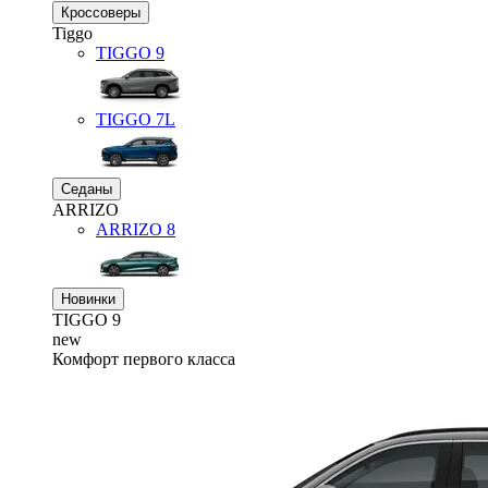
Кроссоверы
Tiggo
TIGGO
9
TIGGO
7L
Седаны
ARRIZO
ARRIZO 8
Новинки
TIGGO
9
new
Комфорт первого класса