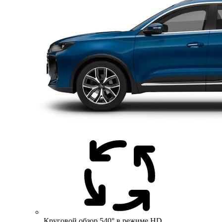
Круговой обзор 540° в режиме HD