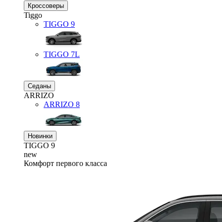
Кроссоверы
Tiggo
TIGGO
9
TIGGO
7L
Седаны
ARRIZO
ARRIZO 8
Новинки
TIGGO
9
new
Комфорт первого класса