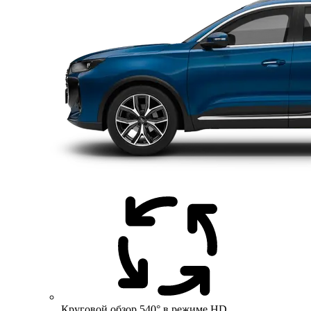
Круговой обзор 540° в режиме HD