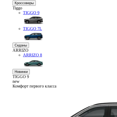
Кроссоверы
Tiggo
TIGGO
9
TIGGO
7L
Седаны
ARRIZO
ARRIZO 8
Новинки
TIGGO
9
new
Комфорт первого класса