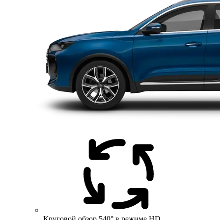
Круговой обзор 540° в режиме HD