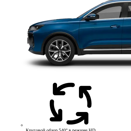
Круговой обзор 540° в режиме HD