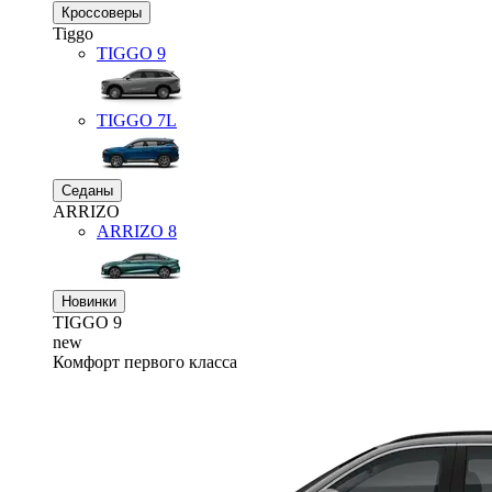
Кроссоверы
Tiggo
TIGGO
9
TIGGO
7L
Седаны
ARRIZO
ARRIZO 8
Новинки
TIGGO
9
new
Комфорт первого класса