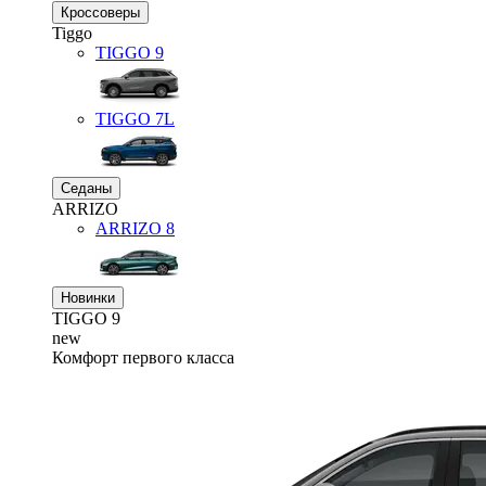
Кроссоверы
Tiggo
TIGGO
9
TIGGO
7L
Седаны
ARRIZO
ARRIZO 8
Новинки
TIGGO
9
new
Комфорт первого класса