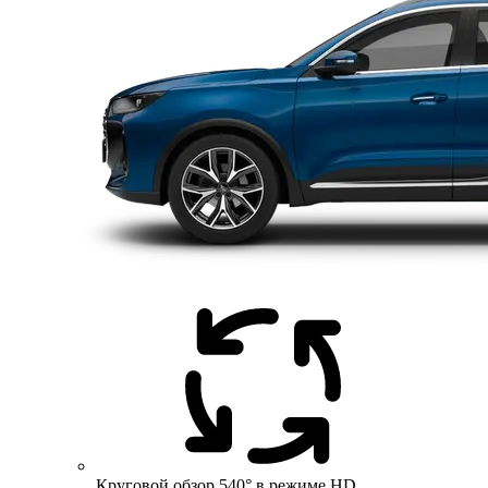
Круговой обзор 540° в режиме HD