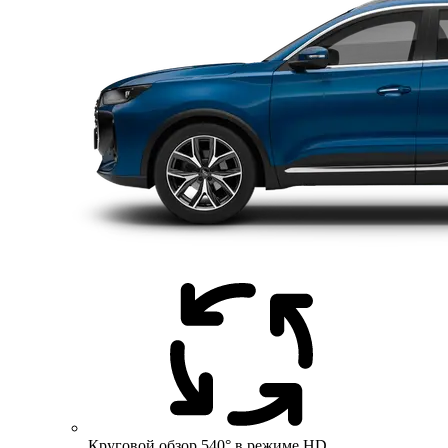
Круговой обзор 540° в режиме HD