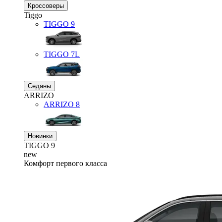
Кроссоверы
Tiggo
TIGGO
9
TIGGO
7L
Седаны
ARRIZO
ARRIZO 8
Новинки
TIGGO
9
new
Комфорт первого класса