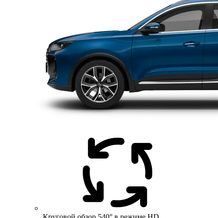
Круговой обзор 540° в режиме HD