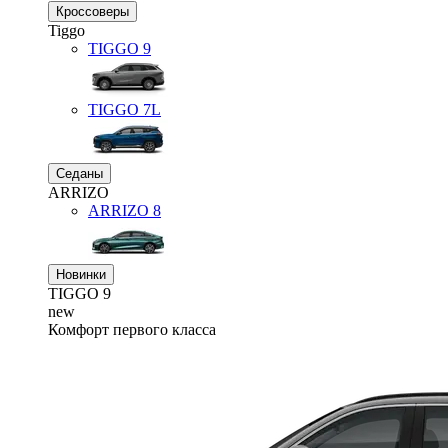
Кроссоверы
Tiggo
TIGGO
9
TIGGO
7L
Седаны
ARRIZO
ARRIZO 8
Новинки
TIGGO
9
new
Комфорт первого класса